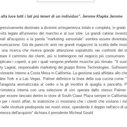
and thereby influence purch
la luce tutti i lati più teneri di un individuo".
Jerome Klapka Jerome
essivamente destinato a divenire un'esperienza totale e completa, in grado d
ività legate all'universo del marchio e al suo stile. Le grandi catene inves
terali all'acquisto e la parola "marketing sensoriale" sembra essere diventat
omunicazione.
Già da parecchi anni nei grandi magazzini la scelta delle mus
 una ricerca che riserva grande attenzione soprattutto nei confronti del
ntare il cammino dei clienti, più si trattengono nel negozio più consumano. 
plicare i coperti, e per i quali vengono preferite musiche più ritmate. "Il suo
rry Lageat, responsabile marketing del gruppo Brime Technologies.
Sull'esem
istorante interno a Costa Mesa in California. La gestione sarà affidata allo che
New York e a Las Vegas. Palmer definisce la linea della sua cucina come "
The Science of
Come realizzare un
MAR
MAR
'aragosta aromatizzata al cedro o la gli involtini di quaglia e pancetta. Pa
25
20
Sensory Marketing
Biglietto da Visita a
un'enoteca interna con una selezione di vini operata dallo stesso Palm
regola d'arte
 per essere lanciato dentro lo store di South Coast Plaza sempre in California.
"All credibility, all good
conscience, all evidence of truth
per i nostri affari, le statistiche ci mostrano che i clienti che visitano i rist
"Ho un biglietto da visita per
come only from the senses".
elle strutture predisposte nei nostri store, spendendo il doppio nell'arco di un
ridere. Ma quasi tutti lo prendono
Friedrich Nietzsche
erienza dell'acquisto" dichiara il presidente Micheal Gould.
sul serio. C'è il mio nome. E poi
sotto, stampato: mai stato a
For two decades marketers in a
Cortina. Mai stato a Sabaudia.