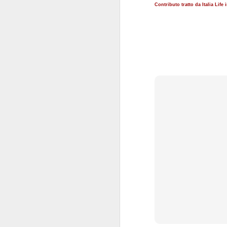
and Touch. As mobile usage
M
Contributo tratto da Italia Life 
accelerates, we're seeing more
marketers and more dollars
flowing into this platform. But for
re
all its promise, mobile ad
in
technology still hasn't realized its
al
full potential.
de
ri
M
ne
th
A
Co
ch
ch
th