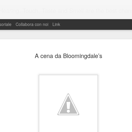
ng, Touch, Taste and Smell are the best channels to know the reality, to communicate at 1
oriale
Collabora con noi
Link
The Brands
APR
A cena da Bloomingdale’s
22
Senses
"Lose your mind and come 
Perls
Hearing the sound of jelly
no longer the stuff of nigh
sensory technology. In 201
headset that triggers differ
when eating, including the 
babies. Although Bassett's is
piece of kit anytime soon, t
sensory marketing is becomi
designed to appeal to all 