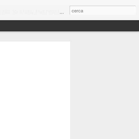
00% and to live as conscious consumers!
 Appealing to all Five
to your senses." Frederick Salomon
 babies screaming as you chew them is
tmares, thanks to advancements in
1, researchers in Japan developed a
ent sounds as wearers close their jaws
heartbreaking squeals of masticated jelly
 unlikely to invest in that particular
he increasingly high-tech world of
ng big business for brands. It's
the human senses, to engage emotions