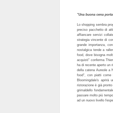
"Una buona cena porta al
Lo shopping sembra progr
preciso pacchetto di att
affiancare servizi colla
strategia vincente di c
grande importanza, con
nostalgica tende a ralle
food, dove bisogna molti
acquisti" conferma Thie
ha di recente aperto un r
della catena Aureole a 
Sensory Marketing in
MAR
food", con piatti come l
26
Mobile Advertising
Bloomingdale's aprirà 
"Model. Two mobile eyes in a
ristorazione è già pronto
mobile head, itself on a mobile
grimaldello fondamentale 
body". Robert Bresson
passare molto più tempo n
ad un nuovo livello l'esp
Mobile Ads Must Appeal to Users'
Emotions through Sight, Sound