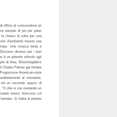
asing behaviour.
i offrire al consumatore un
tono sempre di più per poter
a la chiave di volta per una
iche d'ambiente riveste una
 tempo. Una musica lenta e
Discorso diverso per i fast
no è un potente stimolo agli
pio di Ikea, Bloomingdale's
f Charlie Palmer già titolare
Progressive American-style
Il Banchetto dei Sensi
MAR
rallelamente al ristorante,
15
"L'arte di cenare bene non è
er ed un secondo spazio di
cosa da poco, il piacere di
 "Il cibo si sta rivelando un
farlo non è un piacere da poco".
oranti interni, finiscono col
Michel Eyquem de Montaigne
'annata. Si tratta di portare
Petali di carciofo in ceramica che
si trasformano in cucchiai, gambi