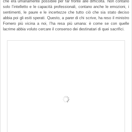
che era umanamente possibile per far fronte alle difficoltà. Non contano
solo l’
intelletto
e le
capacità professionali
, contano anche le
emozioni
, i
sentimenti, le paure e le incertezze che tutto ciò che sia stato deciso
abbia poi gli esiti sperati. Questo, a parer di chi scrive, ha reso il ministro
Fornero più vicina a noi, l’ha resa più umana: è come se con quelle
lacrime abbia voluto cercare il consenso dei destinatari di quei sacrifici.