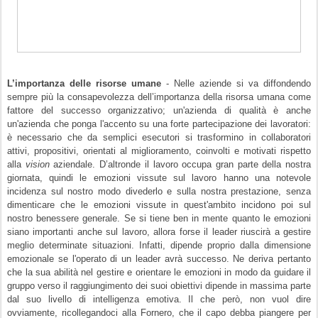
L’importanza delle risorse umane
- Nelle aziende si va diffondendo
sempre più la consapevolezza dell’importanza della risorsa umana come
fattore del successo organizzativo; un'azienda di qualità è anche
un'azienda che ponga l'accento su una forte
partecipazione dei lavoratori
:
è necessario che da semplici esecutori si trasformino in collaboratori
attivi, propositivi, orientati al miglioramento, coinvolti e motivati rispetto
alla
vision
aziendale. D’altronde il lavoro occupa gran parte della nostra
giornata, quindi le emozioni vissute sul lavoro hanno una notevole
incidenza sul nostro modo divederlo e sulla nostra prestazione, senza
dimenticare che le emozioni vissute in quest'ambito incidono poi sul
nostro benessere generale. Se si tiene ben in mente quanto le emozioni
siano importanti anche sul lavoro, allora forse il leader riuscirà a gestire
meglio determinate situazioni. Infatti, dipende proprio dalla dimensione
emozionale se l'operato di un leader avrà successo. Ne deriva pertanto
che la sua abilità nel gestire e orientare le emozioni in modo da guidare il
gruppo verso il raggiungimento dei suoi obiettivi dipende in massima parte
dal suo livello di intelligenza emotiva. Il che però, non vuol dire
ovviamente, ricollegandoci alla Fornero, che il capo debba piangere per