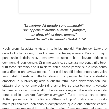
"Le lacrime del mondo sono immutabili.
Non appena qualcuno si mette a piangere,
un altro, chi sa dove, smette."
Samuel Beckett
- Aspettando Godot, 1952
Pochi giorni fa abbiamo visto in tv le lacrime del Ministro del Lavoro e
delle Politiche Sociali,
Elsa Fornero
, mentre esponeva a Palazzo Chigi i
punti salienti della nuova manovra, e sono subito piovute critiche e
commenti di ogni genere. Di primo acchito, se parlassimo senza riflettere,
tutti forse diremmo che il ministro abbia pianto perché si sia resa conto
della riforma che aveva
appena fatto e dei sacrifici che ancora una volta
sono stati chiesti ai cittadini italiani. Se proprio lei ha manifestato
emozioni in pubblico riguardo a questo fatto, cosa dovremmo fare noi
cittadini che ne verremo colpiti direttamente? Se Elsa Fornero ha versato
lacrime, a noi non rimane altro che versare sangue. Non è stata definita
forse così la manovra: "
lacrime e sangue
"? Tutto torna a quanto pare.
Tutto appare semplice e lineare. Affrontando però il discorso in modo
molto più analitico, cercando di comprendere quello che potrebbe essere
stato il vero motivo delle sue lacrime, allora forse potremmo giungere a