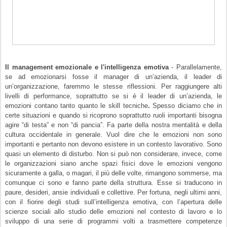
Il management emozionale e l'intelligenza emotiva
- Parallelamente,
se ad emozionarsi fosse il manager di un’azienda, il leader di
un’organizzazione, faremmo le stesse riflessioni. Per raggiungere alti
livelli di performance, soprattutto se si è il leader di un’azienda, le
emozioni
contano tanto quanto le
skill tecniche
.
Spesso diciamo che in
certe situazioni e quando si ricoprono soprattutto ruoli importanti bisogna
agire “di testa” e non “di pancia”. Fa parte della nostra mentalità e della
cultura occidentale in generale. Vuol dire che le emozioni non sono
importanti e pertanto non devono esistere in un contesto lavorativo. Sono
quasi un elemento di disturbo. Non si può non considerare, invece, come
le organizzazioni siano anche spazi fisici dove le emozioni vengono
sicuramente a galla, o magari, il più delle volte, rimangono sommerse, ma
comunque ci sono e fanno parte della struttura. Esse si traducono in
paure, desideri, ansie individuali e collettive. Per fortuna, negli ultimi anni,
con il fiorire degli studi sull’
intelligenza emotiva
, con l’apertura delle
scienze sociali allo studio delle emozioni nel contesto di lavoro e lo
sviluppo di una serie di programmi volti a trasmettere competenze