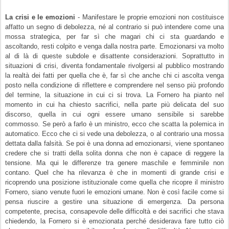
La crisi e le emozioni
- Manifestare le proprie emozioni non costituisce
affatto un segno di debolezza, né al contrario si può intendere come una
mossa strategica, per far sì che magari chi ci sta guardando e
ascoltando, resti colpito e venga dalla nostra parte. Emozionarsi va molto
al di là di queste subdole e disattente considerazioni. Soprattutto in
situazioni di crisi, diventa fondamentale rivolgersi al pubblico mostrando
la realtà dei fatti per quella che è, far sì che anche chi ci ascolta venga
posto nella condizione di riflettere e comprendere nel senso più profondo
del termine, la situazione in cui ci si trova. La Fornero ha pianto nel
momento in cui ha chiesto sacrifici, nella parte più delicata del suo
discorso, quella in cui ogni essere umano sensibile si sarebbe
commosso. Se però a farlo è un ministro, ecco che scatta la polemica in
automatico. Ecco che ci si vede una debolezza, o al contrario una mossa
dettata dalla falsità. Se poi è una donna ad emozionarsi, viene spontaneo
credere che si tratti della solita donna che non è capace di reggere la
tensione. Ma qui le differenze tra genere maschile e femminile non
contano. Quel che ha rilevanza è che in momenti di grande crisi e
ricoprendo una posizione istituzionale come quella che ricopre il ministro
Fornero, siano venute fuori le emozioni umane. Non è così facile come si
pensa riuscire a gestire una situazione di emergenza. Da persona
competente, precisa, consapevole delle difficoltà e dei sacrifici che stava
chiedendo, la Fornero si è emozionata perché desiderava fare tutto ciò