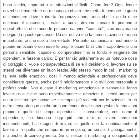
buon leader, soprattutto in situazioni difficili.
Come fare?
Ogni leader
dovrebbe trasmettere un
messaggio chiaro
che metta le persone in grado
di conoscere dove è diretta l'organizzazione, l'idea che la guida e ne
definisce il successo, i valori a cui si devono ispirare le persone e
soprattutto in che modo le persone saranno "caricate", cioè ricaveranno
energie da questo processo. Da qui deriva che la comunicazione è troppo
importante, anche quella non verbale. Pertanto, comunicare mostrando le
proprie emozioni e con esse le proprie paure fa sì che il capo diventi una
persona sensibile, capace di comprendere fino in fondo le esigenze dei
dipendenti e farsene carico. E per far ciò unitamente ad un notevole dose
di
coraggio
ci vuole
consapevolezza di sé
e il desiderio di
lavorare su se
stessi
per diventare un buon leader. Allo stesso modo in cui il
marketing
fa leva sulle emozioni, così il
mondo aziendale
e professionale deve
considerare queste, anche per il miglioramento e lo sviluppo personale e
professionale. Non a caso il marketing emozionale e sensoriale fanno
leva su quelle che sono rispettivamente le emozioni e i sensi umani per
costruire strategie innovative e sempre più vincenti per le aziende. In un
certo senso dunque anche un buon leader deve saper gestire le emozioni
proprie e quelle dei propri dipendenti. Il consumatore, così come il
dipendente, ha bisogno oggi più che mai di vivere emozioni
indimenticabili, ha bisogno di trovare in quello che fa quotidiamente al
lavoro e in quello che compra in un negozio, un senso di appagamento,
ma anche di coinvolgimento. Se ci riesce il marketing a conquistare il